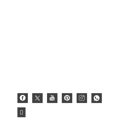
Embalagem de papelão para alimentos
Caixa de embalagem de caixa de vinho
Caixa de frutas
Caixa Encerada
Caixa de presente de papelão
Caixa de papel
Caixa Ondulada
Cartão de papel 3D