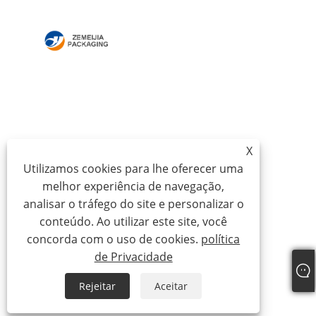
LAR
SOBRE NÓS
PRODUTOS
NOTÍCIAS
DOWNLOAD
ENVIAR CONSULTA
X
CONTATE-NOS
Utilizamos cookies para lhe oferecer uma
melhor experiência de navegação,
Copyright © 2024 Qingdao Zemeijia Packaging
analisar o tráfego do site e personalizar o
Products Co., Ltd. - Caixa de papelão ondulado, caixa
conteúdo. Ao utilizar este site, você
de papelão para presente, caixa de embalagem de
concorda com o uso de cookies.
política
vinho - Todos os direitos reservados.
de Privacidade
Links
Sitemap
RSS
XML
Rejeitar
Aceitar
política de Privacidade